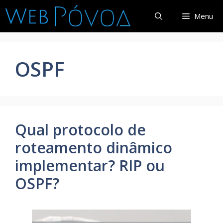
Pular
Menu
para
o
conteúdo
OSPF
Qual protocolo de
roteamento dinâmico
implementar? RIP ou
OSPF?