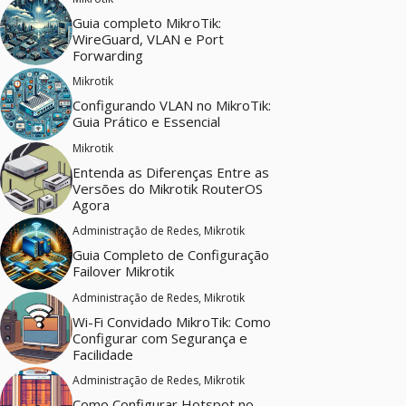
Guia completo MikroTik:
WireGuard, VLAN e Port
Forwarding
Mikrotik
Configurando VLAN no MikroTik:
Guia Prático e Essencial
Mikrotik
Entenda as Diferenças Entre as
Versões do Mikrotik RouterOS
Agora
Administração de Redes
,
Mikrotik
Guia Completo de Configuração
Failover Mikrotik
Administração de Redes
,
Mikrotik
Wi-Fi Convidado MikroTik: Como
Configurar com Segurança e
Facilidade
Administração de Redes
,
Mikrotik
Como Configurar Hotspot no