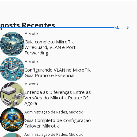
posts Recentes
Mais
Mikrotik
Guia completo MikroTik:
WireGuard, VLAN e Port
Forwarding
Mikrotik
Configurando VLAN no MikroTik:
Guia Prático e Essencial
Mikrotik
Entenda as Diferenças Entre as
Versões do Mikrotik RouterOS
Agora
Administração de Redes
,
Mikrotik
Guia Completo de Configuração
Failover Mikrotik
Administração de Redes
,
Mikrotik