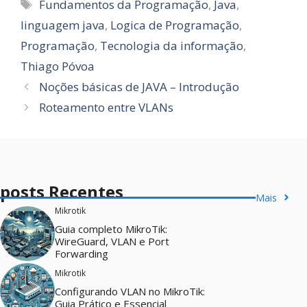
Tags
Fundamentos da Programação
,
Java
,
linguagem java
,
Logica de Programação
,
Programação
,
Tecnologia da informação
,
Thiago Póvoa
Noções básicas de JAVA – Introdução
Roteamento entre VLANs
posts Recentes
Mais
Mikrotik
Guia completo MikroTik:
WireGuard, VLAN e Port
Forwarding
Mikrotik
Configurando VLAN no MikroTik:
Guia Prático e Essencial