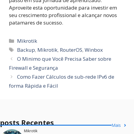
passo em sua jornada de aprendizado.
Aproveite esta oportunidade para investir em
seu crescimento profissional e alcançar novos
patamares de sucesso.
Categorias
Mikrotik
Tags
Backup
,
Mikrotik
,
RouterOS
,
Winbox
O Minimo que Você Precisa Saber sobre
Firewall e Segurança
Como Fazer Cálculos de sub-rede IPv6 de
forma Rápida e Fácil
posts Recentes
Mais
Mikrotik